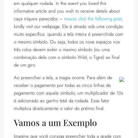
em qualquer rodada. In the event you loved this
informative article and you wish to receive details about
caça níqueis parecidos –
mouse click the following post
,
kindly visit our webpage. Ele é ativado sob uma condição
muito específica: quando a tela inteira é preenchida com
o mesmo símbolo. Ou seja, todos os nove espaços nos
três rolos devem exibir o mesmo símbolo (ou uma
combinação dele com o símbolo Wild, o Tigre) ao final
de um giro.
Ao preencher a tela, a magia ocorre. Para além de
receber o pagamento por todas as cinco linhas de
pagamento com aquele símbolo, um multiplicador de 10x
é adicionado ao ganho total da rodada. Esse fator
multiplica drasticamente o valor do prêmio final.
Vamos a um Exemplo
Imagine que você consiga preencher toda a grade com