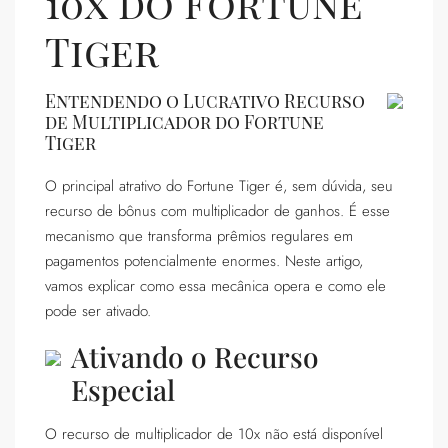
10x do Fortune
Tiger
Entendendo o Lucrativo Recurso
de Multiplicador do Fortune
Tiger
O principal atrativo do Fortune Tiger é, sem dúvida, seu
recurso de bônus com multiplicador de ganhos. É esse
mecanismo que transforma prêmios regulares em
pagamentos potencialmente enormes. Neste artigo,
vamos explicar como essa mecânica opera e como ele
pode ser ativado.
Ativando o Recurso
Especial
O recurso de multiplicador de 10x não está disponível